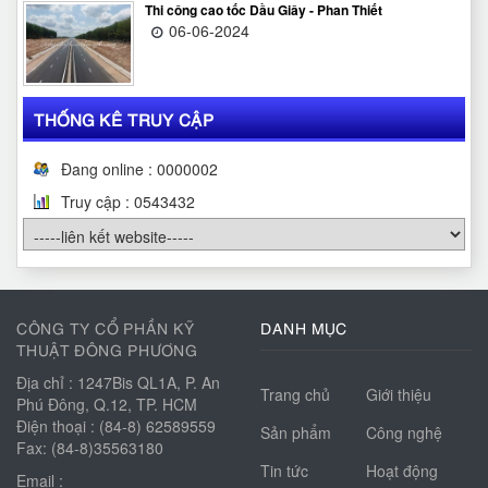
Thi công cao tốc Dầu Giây - Phan Thiết
06-06-2024
THỐNG KÊ TRUY CẬP
Đang online : 0000002
Truy cập :
0
5
4
3
4
3
2
CÔNG TY CỔ PHẦN KỸ
DANH MỤC
THUẬT ĐÔNG PHƯƠNG
Địa chỉ : 1247Bis QL1A, P. An
Trang chủ
Giới thiệu
Phú Đông, Q.12, TP. HCM
Điện thoại : (84-8) 62589559
Sản phẩm
Công nghệ
Fax: (84-8)35563180
Tin tức
Hoạt động
Email :