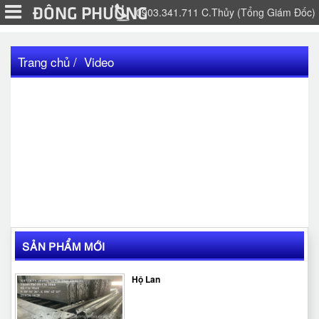
ĐÔNG PHƯƠNG
0903.341.711 C.Thủy (Tổng Giám Đốc)
Trang chủ
Video
SẢN PHẨM MỚI
Hộ Lan