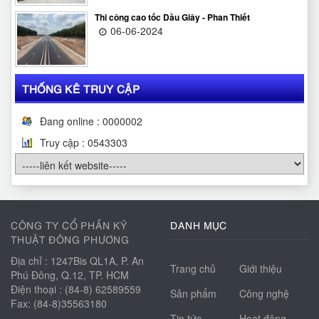
Thi công cao tốc Dầu Giây - Phan Thiết
06-06-2024
THỐNG KÊ TRUY CẬP
Đang online : 0000002
Truy cập :
0
5
4
3
3
0
3
CÔNG TY CỔ PHẦN KỸ
DANH MỤC
THUẬT ĐÔNG PHƯƠNG
Địa chỉ : 1247Bis QL1A, P. An
Trang chủ
Giới thiệu
Phú Đông, Q.12, TP. HCM
Điện thoại : (84-8) 62589559
Sản phẩm
Công nghệ
Fax: (84-8)35563180
Tin tức
Hoạt động